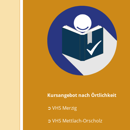
Kursangebot nach Örtlichkeit
➲ VHS Merzig
➲ VHS Mettlach-Orscholz