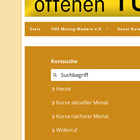
Start
VHS Merzig-Wadern e.V.
Unser Kur
Kurssuche
➲ Heute
➲ Kurse aktueller Monat
➲ Kurse nächster Monat
➲ Widerruf