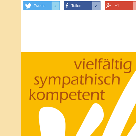
Tweets
Teilen
+1
✓
✓