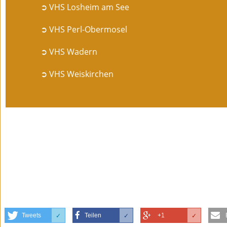
➲ VHS Losheim am See
➲ VHS Perl-Obermosel
➲ VHS Wadern
➲ VHS Weiskirchen
Tweets
Teilen
+1
✓
✓
✓