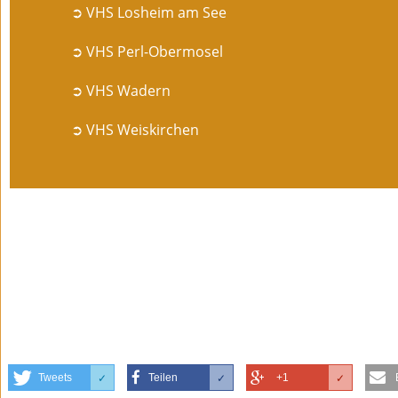
➲ VHS Losheim am See
➲ VHS Perl-Obermosel
➲ VHS Wadern
➲ VHS Weiskirchen
Tweets
Teilen
+1
✓
✓
✓