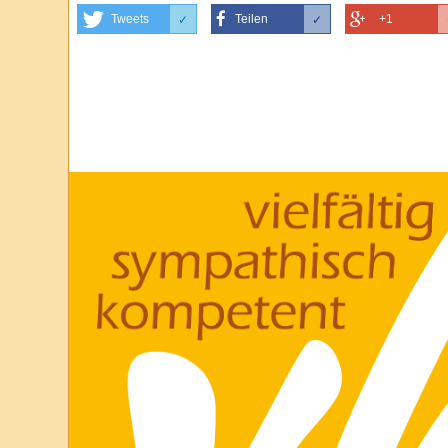
Tweets
Teilen
+1
✓
✓