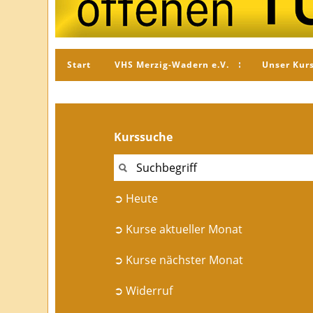
Start
VHS Merzig-Wadern e.V.
Unser Kur
Kurssuche
➲ Heute
➲ Kurse aktueller Monat
➲ Kurse nächster Monat
➲ Widerruf