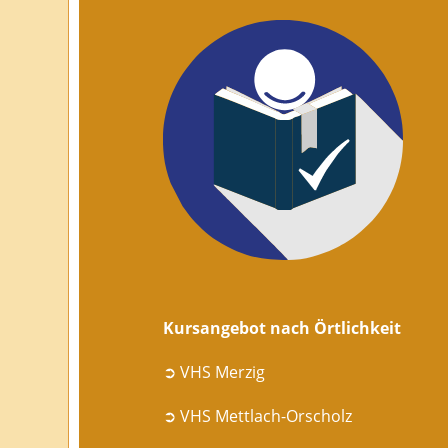
Kursangebot nach Örtlichkeit
➲ VHS Merzig
➲ VHS Mettlach-Orscholz