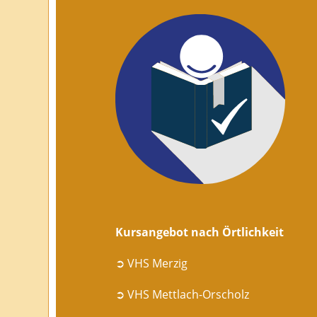
Kursangebot nach Örtlichkeit
➲ VHS Merzig
➲ VHS Mettlach-Orscholz