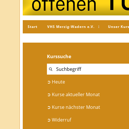
Start
VHS Merzig-Wadern e.V.
Unser Kur
Kurssuche
➲ Heute
➲ Kurse aktueller Monat
➲ Kurse nächster Monat
➲ Widerruf