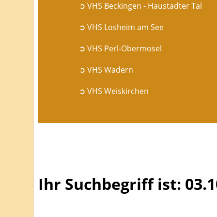
➲ VHS Beckingen - Haustadter Tal
➲ VHS Losheim am See
➲ VHS Perl-Obermosel
➲ VHS Wadern
➲ VHS Weiskirchen
Ihr Suchbegriff ist: 03.