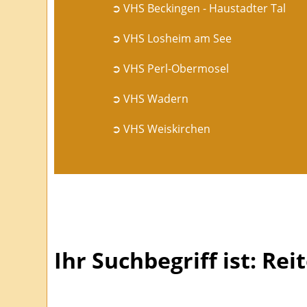
➲ VHS Beckingen - Haustadter Tal
➲ VHS Losheim am See
➲ VHS Perl-Obermosel
➲ VHS Wadern
➲ VHS Weiskirchen
Ihr Suchbegriff ist: Rei