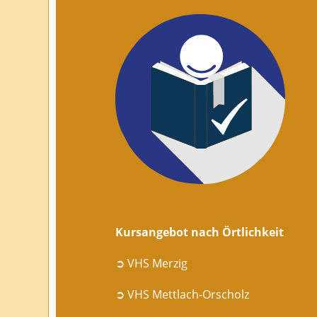
Kursangebot nach Örtlichkeit
➲ VHS Merzig
➲ VHS Mettlach-Orscholz