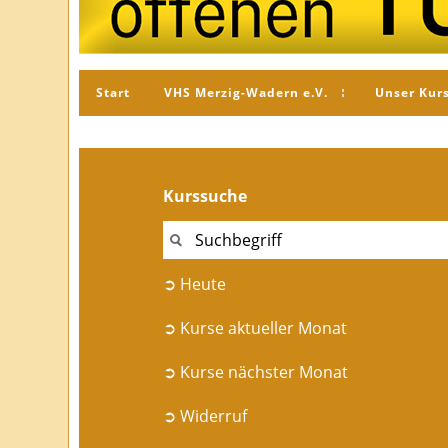
Start
VHS Merzig-Wadern e.V.
Unser Kur
Kurssuche
➲ Heute
➲ Kurse aktueller Monat
➲ Kurse nächster Monat
➲ Widerruf